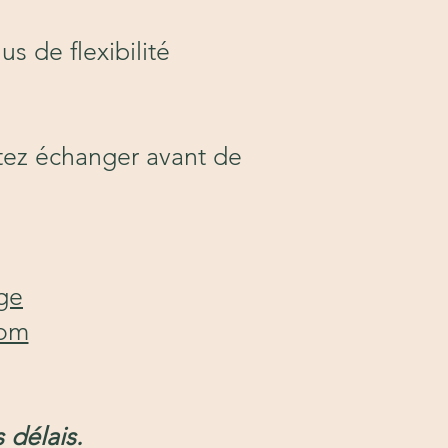
s de flexibilité
tez échanger avant de
ge
com
 délais.