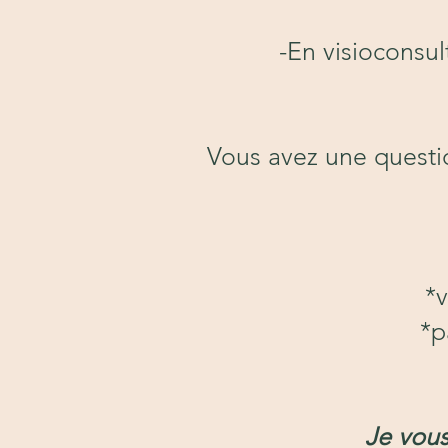
-En visioconsul
Vous avez une questi
*v
*p
Je vous