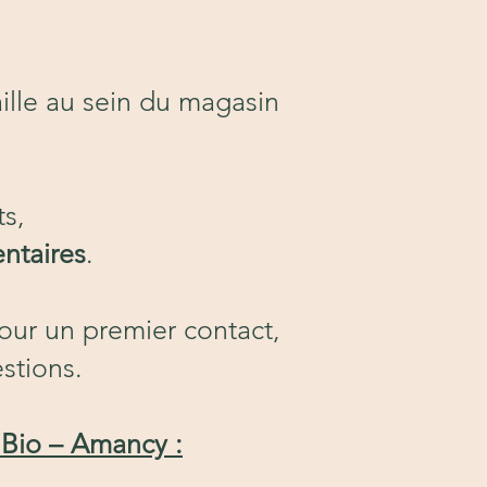
aille au sein du magasin
ts,
ntaires
.
ur un premier contact,
stions.
 Bio – Amancy :