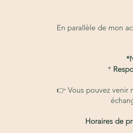
En parallèle de mon act
*
*
Respo
👉 Vous pouvez venir 
échang
Horaires de p